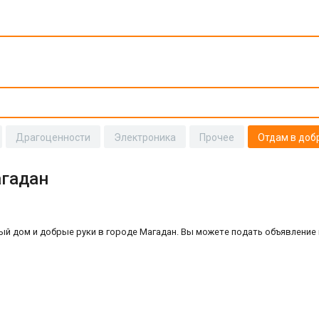
Драгоценности
Электроника
Прочее
Отдам в доб
агадан
й дом и добрые руки в городе Магадан. Вы можете подать объявление 