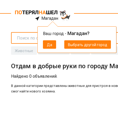
Магадан
Магадан?
Ваш город -
Да
Выбрать другой город
Животные
Личные вещи
Ключи
Документы
Отдам в добрые руки по городу М
Найдено 0 объявлений.
В данной категории представлены животные для пристроя в новы
смог найти нового хозяина.