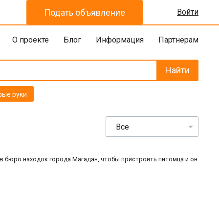
Подать объявление
Войти
О проекте
Блог
Информация
Партнерам
Найти
рые руки
Все
в бюро находок города Магадан, чтобы пристроить питомца и он